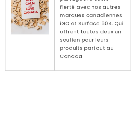
fierté avec nos autres
marques canadiennes
iGO et Surface 604. Qui
offrent toutes deux un
soutien pour leurs
produits partout au
Canada !
Tarifs de livraison réduits / gratuits de
Power In Motion vers | Ontario | Québec |
Colombie-Britannique | Alberta | Nouveau-
Brunswick | Nouvelle-Écosse | Prince
Edward | Manitoba Saskatchewan | Terre-
Neuve-et-Labrador | Vélo pliant compact |
Vélo Pliant Trottoir / Ville / Route | Vélo