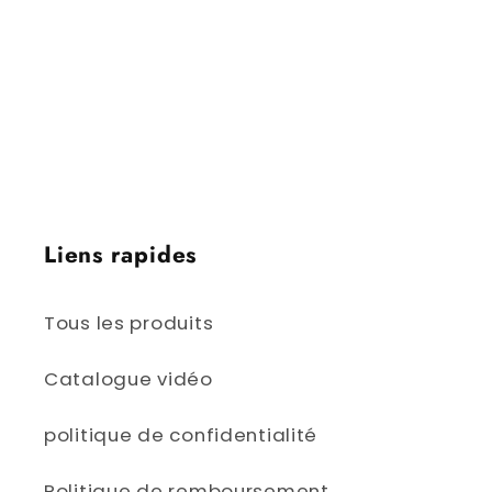
Ontario | Winnipeg, Manitoba | Régina,
Saskatchewan | Edmonton, Alberta |
Victoria, Colombie-Britannique | Iqaluit,
Nunavut | Yellowknife, Territoires du Nord-
Ouest | Whitehorse, Yukon
Liens rapides
Tous les produits
Catalogue vidéo
politique de confidentialité
Politique de remboursement