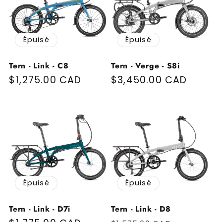
Épuisé
Épuisé
Tern - Link - C8
Tern - Verge - S8i
Prix habituel
$1,275.00 CAD
Prix habituel
$3,450.00 CAD
Épuisé
Épuisé
Tern - Link - D7i
Tern - Link - D8