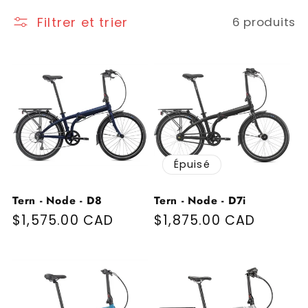
Filtrer et trier
6 produits
Épuisé
Tern - Node - D8
Tern - Node - D7i
Prix habituel
$1,575.00 CAD
Prix habituel
$1,875.00 CAD