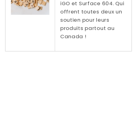
iGO et Surface 604. Qui
offrent toutes deux un
soutien pour leurs
produits partout au
Canada !
Tarifs de livraison réduits / gratuits de
Power In Motion vers | Ontario | Québec |
Colombie-Britannique | Alberta | Nouveau-
Brunswick | Nouvelle-Écosse | Prince
Edward | Manitoba Saskatchewan | Terre-
Neuve-et-Labrador | Vélo pliant compact |
Vélo Pliant Trottoir / Ville / Route | Vélo
électrique pliant pour chaussée / ville /
route | Dahon | Sterne | Montaigu | Lien D8 |