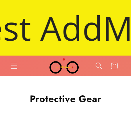
 et passer au contenu
ric Trike
Panier
Protective Gear