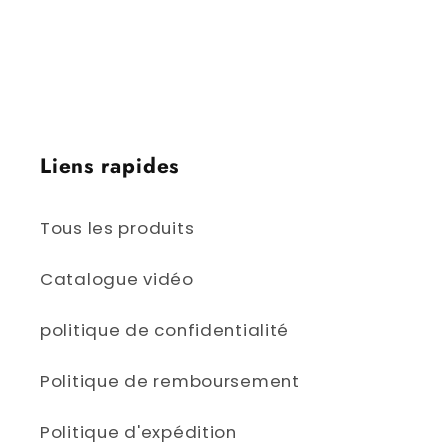
Victoria, Colombie-Britannique | Iqaluit,
Nunavut | Yellowknife, Territoires du Nord-
Ouest | Whitehorse, Yukon
Liens rapides
Tous les produits
Catalogue vidéo
politique de confidentialité
Politique de remboursement
Politique d'expédition