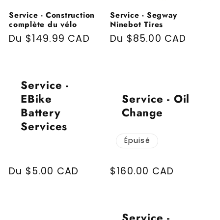
Service - Construction
Service - Segway
complète du vélo
Ninebot Tires
Prix habituel
Du $149.99 CAD
Prix habituel
Du $85.00 CAD
Service -
EBike
Service - Oil
Battery
Change
Services
Épuisé
Prix habituel
Du $5.00 CAD
Prix habituel
$160.00 CAD
Service -