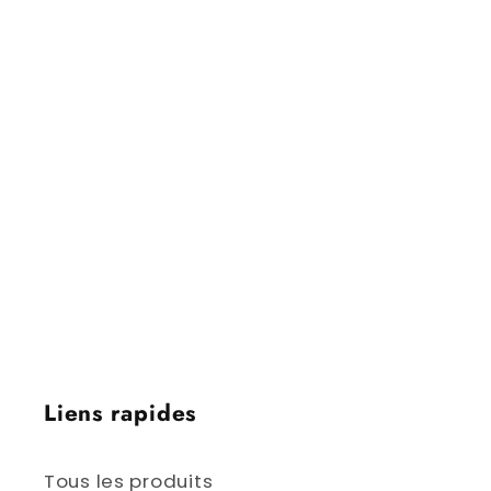
Calgary | Ottawa, Canada | St. John's,
Terre-Neuve-et-Labrador | Halifax,
Nouvelle-Écosse | Fredericton, Nouveau-
Brunswick | Charlottetown, Île-du-Prince-
Édouard | Québec, Québec | Toronto,
Ontario | Winnipeg, Manitoba | Régina,
Saskatchewan | Edmonton, Alberta |
Victoria, Colombie-Britannique | Iqaluit,
Nunavut | Yellowknife, Territoires du Nord-
Ouest | Whitehorse, Yukon
Liens rapides
Tous les produits