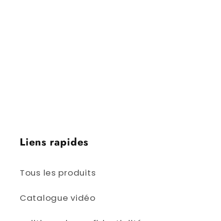
Brunswick | Charlottetown, Île-du-Prince-
Édouard | Québec, Québec | Toronto,
Ontario | Winnipeg, Manitoba | Régina,
Saskatchewan | Edmonton, Alberta |
Victoria, Colombie-Britannique | Iqaluit,
Nunavut | Yellowknife, Territoires du Nord-
Ouest | Whitehorse, Yukon
Liens rapides
Tous les produits
Catalogue vidéo