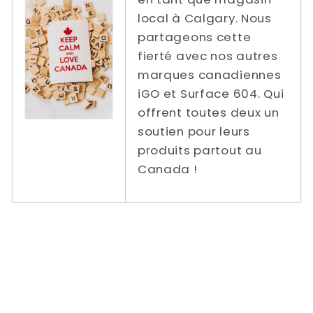
local à Calgary. Nous
partageons cette
fierté avec nos autres
marques canadiennes
iGO et Surface 604. Qui
offrent toutes deux un
soutien pour leurs
produits partout au
Canada !
Tarifs de livraison réduits / gratuits de
Power In Motion vers | Ontario | Québec |
Colombie-Britannique | Alberta | Nouveau-
Brunswick | Nouvelle-Écosse | Prince
Edward | Manitoba Saskatchewan | Terre-