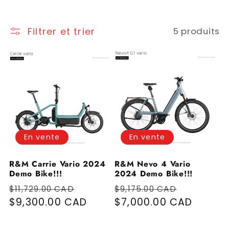
Filtrer et trier
5 produits
En vente
En vente
R&M Carrie Vario 2024
R&M Nevo 4 Vario
Demo Bike!!!
2024 Demo Bike!!!
Prix habituel
Prix promotionnel
Prix habituel
Prix pro
$11,729.00 CAD
$9,175.00 CAD
$9,300.00 CAD
$7,000.00 CAD