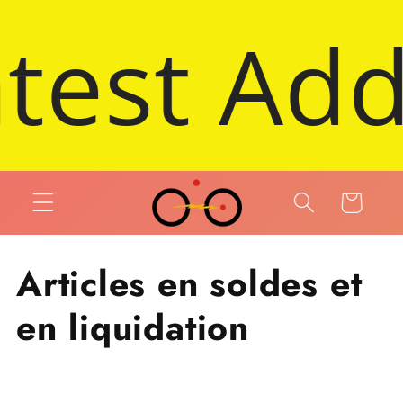
 et passer au contenu
ddMotor e
Panier
Collection:
Articles en soldes et
en liquidation