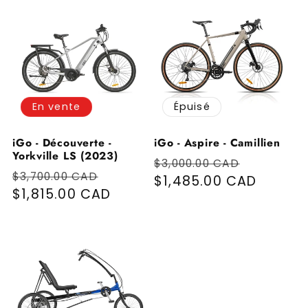
En vente
Épuisé
iGo - Découverte -
iGo - Aspire - Camillien
Yorkville LS (2023)
Prix habituel
Prix pr
$3,000.00 CAD
Prix habituel
Prix promotionnel
$3,700.00 CAD
$1,485.00 CAD
$1,815.00 CAD