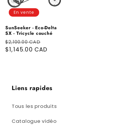
En vente
SunSeeker - Eco-Delta
SX - Tricycle couché
Prix habituel
Prix promotionnel
$2,100.00 CAD
$1,145.00 CAD
Liens rapides
Tous les produits
Catalogue vidéo