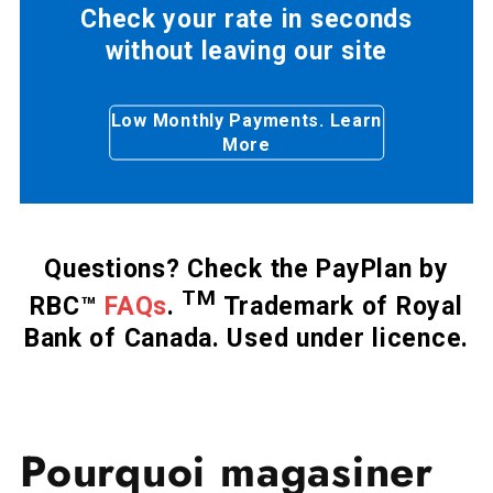
Check your rate in seconds
without leaving our site
Low Monthly Payments. Learn
More
Questions? Check the PayPlan by
TM
RBC™
FAQs
.
Trademark of Royal
Bank of Canada. Used under licence.
Pourquoi magasiner