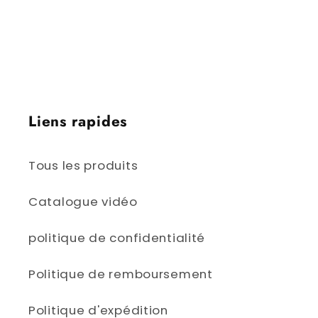
Saskatchewan | Edmonton, Alberta |
Victoria, Colombie-Britannique | Iqaluit,
Nunavut | Yellowknife, Territoires du Nord-
Ouest | Whitehorse, Yukon
Liens rapides
Tous les produits
Catalogue vidéo
politique de confidentialité
Politique de remboursement
Politique d'expédition