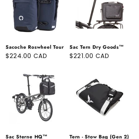
Sacoche Roswheel Tour
Sac Tern Dry Goods™
Prix habituel
$224.00 CAD
Prix habituel
$221.00 CAD
Sac Sterne HQ™
Tern - Stow Bag (Gen 2)