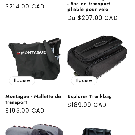
- Sac de transport
Prix habituel
$214.00 CAD
pliable pour vélo
Prix habituel
Du $207.00 CAD
Épuisé
Épuisé
Montague - Mallette de
Explorer Trunkbag
transport
Prix habituel
$189.99 CAD
Prix habituel
$195.00 CAD