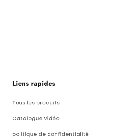
Brunswick | Charlottetown, Île-du-Prince-
Édouard | Québec, Québec | Toronto,
Ontario | Winnipeg, Manitoba | Régina,
Saskatchewan | Edmonton, Alberta |
Victoria, Colombie-Britannique | Iqaluit,
Nunavut | Yellowknife, Territoires du Nord-
Ouest | Whitehorse, Yukon
Liens rapides
Tous les produits
Catalogue vidéo
politique de confidentialité