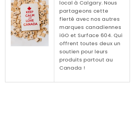
local à Calgary. Nous
partageons cette
fierté avec nos autres
marques canadiennes
iGO et Surface 604. Qui
offrent toutes deux un
soutien pour leurs
produits partout au
Canada !
Tarifs de livraison réduits / gratuits de
Power In Motion vers | Ontario | Québec |
Colombie-Britannique | Alberta | Nouveau-
Brunswick | Nouvelle-Écosse | Prince
Edward | Manitoba Saskatchewan | Terre-