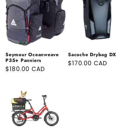
Seymour Oceanweave
Sacoche Drybag DX
P35+ Panniers
Prix habituel
$170.00 CAD
Prix habituel
$180.00 CAD