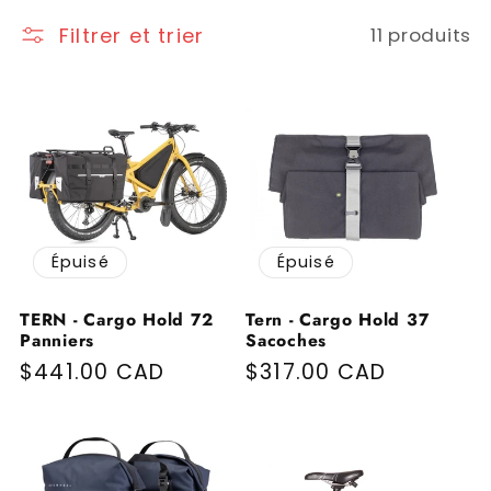
Filtrer et trier
11 produits
Épuisé
Épuisé
TERN - Cargo Hold 72
Tern - Cargo Hold 37
Panniers
Sacoches
Prix habituel
$441.00 CAD
Prix habituel
$317.00 CAD