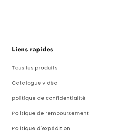
Victoria, Colombie-Britannique | Iqaluit,
Nunavut | Yellowknife, Territoires du Nord-
Ouest | Whitehorse, Yukon
Liens rapides
Tous les produits
Catalogue vidéo
politique de confidentialité
Politique de remboursement
Politique d'expédition