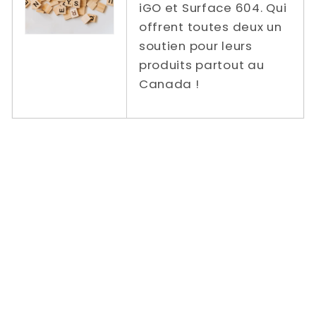
iGO et Surface 604. Qui
offrent toutes deux un
soutien pour leurs
produits partout au
Canada !
Tarifs de livraison réduits / gratuits de
Power In Motion vers | Ontario | Québec |
Colombie-Britannique | Alberta | Nouveau-
Brunswick | Nouvelle-Écosse | Prince
Edward | Manitoba Saskatchewan | Terre-
Neuve-et-Labrador | Vélo pliant compact |
Vélo Pliant Trottoir / Ville / Route | Vélo
électrique pliant pour chaussée / ville /
route | Dahon | Sterne | Montaigu | Lien D8 |