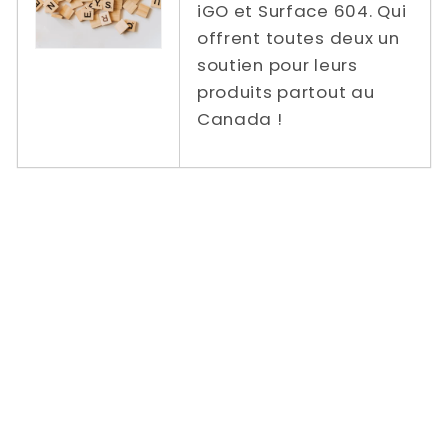
iGO et Surface 604. Qui
offrent toutes deux un
soutien pour leurs
produits partout au
Canada !
Tarifs de livraison réduits / gratuits de
Power In Motion vers | Ontario | Québec |
Colombie-Britannique | Alberta | Nouveau-
Brunswick | Nouvelle-Écosse | Prince
Edward | Manitoba Saskatchewan | Terre-
Neuve-et-Labrador | Vélo pliant compact |
Vélo Pliant Trottoir / Ville / Route | Vélo
électrique pliant pour chaussée / ville /
route | Dahon | Sterne | Montaigu | Lien D8 |