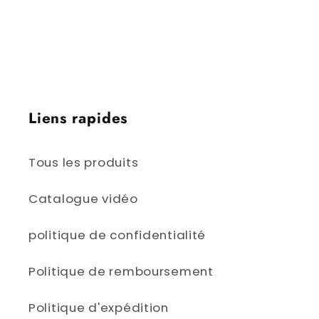
Victoria, Colombie-Britannique | Iqaluit,
Nunavut | Yellowknife, Territoires du Nord-
Ouest | Whitehorse, Yukon
Liens rapides
Tous les produits
Catalogue vidéo
politique de confidentialité
Politique de remboursement
Politique d'expédition